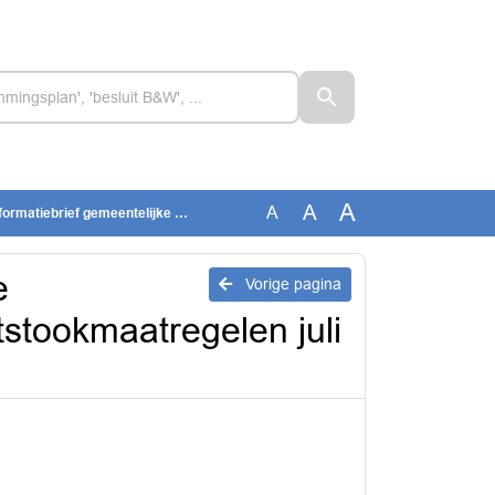
A
A
A
eentelijke houtstookmaatregelen juli 2026
e
Vorige pagina
tstookmaatregelen juli