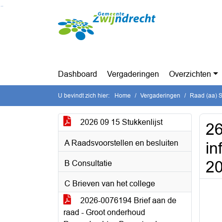
Ga naar de inhoud van deze pagina
Ga naar het zoeken
Ga naar het menu
Dashboard
Vergaderingen
Overzichten
U bevindt zich hier:
Home
Vergaderingen
Raad (aa) S
2026 09 15 Stukkenlijst
26
A Raadsvoorstellen en besluiten
in
2
B Consultatie
C Brieven van het college
2026-0076194 Brief aan de
raad - Groot onderhoud