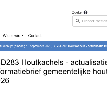
Zoeken
Wie is wie
Contact
tukkenlijst (dinsdag 15 september 2026)
26D283 Houtkachels - actualisatie informatiebrief gem
D283 Houtkachels - actualisati
formatiebrief gemeentelijke hou
026