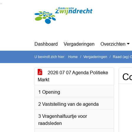
Ga naar de inhoud van deze pagina
Ga naar het zoeken
Ga naar het menu
Dashboard
Vergaderingen
Overzichten
U bevindt zich hier:
Home
Vergaderingen
Raad (ag) G
2026 07 07 Agenda Politieke
Co
Markt
1 Opening
2 Vaststelling van de agenda
3 Vragenhalfuurtje voor
raadsleden