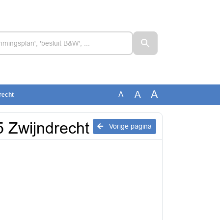
A
A
A
recht
 Zwijndrecht
Vorige pagina