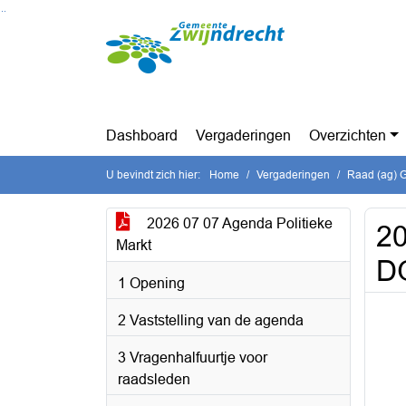
Ga naar de inhoud van deze pagina
Ga naar het zoeken
Ga naar het menu
Dashboard
Vergaderingen
Overzichten
U bevindt zich hier:
Home
Vergaderingen
Raad (ag) G
2026 07 07 Agenda Politieke
20
Markt
D
1 Opening
2 Vaststelling van de agenda
3 Vragenhalfuurtje voor
raadsleden