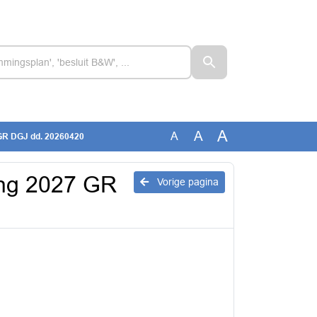
A
A
A
 GR DGJ dd. 20260420
ing 2027 GR
Vorige pagina