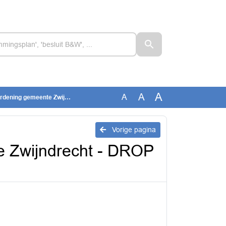
A
A
A
nte Zwijndrecht - DROP format
Vorige pagina
e Zwijndrecht - DROP