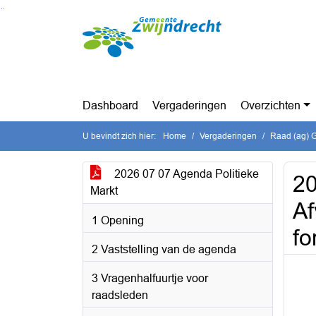
Ga naar de inhoud van deze pagina
Ga naar het zoeken
Ga naar het menu
Dashboard
Vergaderingen
Overzichten
U bevindt zich hier:
Home
Vergaderingen
Raad (ag) G
2026 07 07 Agenda Politieke
20
Markt
Af
1 Opening
fo
2 Vaststelling van de agenda
3 Vragenhalfuurtje voor
raadsleden