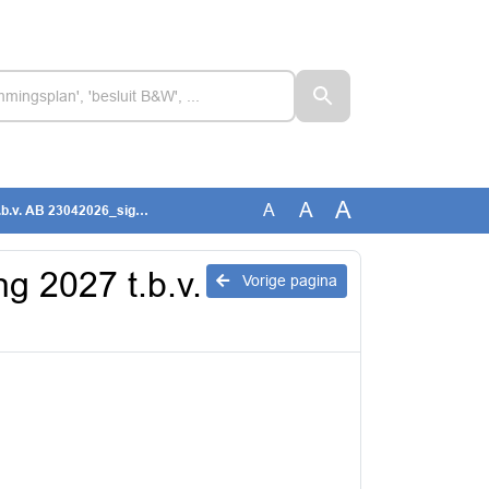
A
A
A
b.v. AB 23042026_signed
g 2027 t.b.v.
Vorige pagina