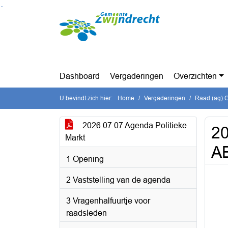
Ga naar de inhoud van deze pagina
Ga naar het zoeken
Ga naar het menu
Dashboard
Vergaderingen
Overzichten
U bevindt zich hier:
Home
Vergaderingen
Raad (ag) G
2026 07 07 Agenda Politieke
20
Markt
A
1 Opening
2 Vaststelling van de agenda
3 Vragenhalfuurtje voor
raadsleden