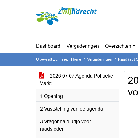
Ga naar de inhoud van deze pagina
Ga naar het zoeken
Ga naar het menu
Dashboard
Vergaderingen
Overzichten
U bevindt zich hier:
Home
Vergaderingen
Raad (ag) G
2026 07 07 Agenda Politieke
20
Markt
v
1 Opening
2 Vaststelling van de agenda
3 Vragenhalfuurtje voor
raadsleden