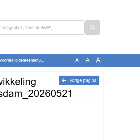
A
A
A
eentehuis Heerjansdam_20260521
ikkeling
Vorige pagina
ansdam_20260521