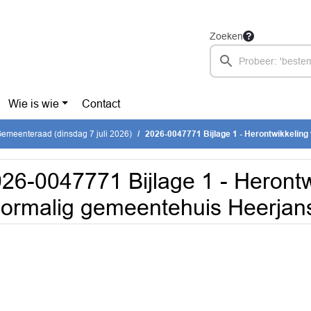
Zoeken
Wie is wie
Contact
emeenteraad (dinsdag 7 juli 2026)
2026-0047771 Bijlage 1 - Herontwikkeling voormalig gem
26-0047771 Bijlage 1 - Herontw
oormalig gemeentehuis Heerj