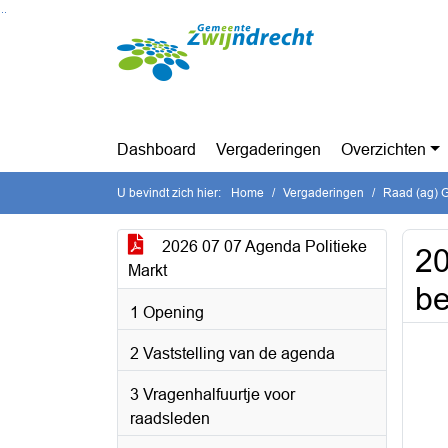
Ga naar de inhoud van deze pagina
Ga naar het zoeken
Ga naar het menu
Dashboard
Vergaderingen
Overzichten
U bevindt zich hier:
Home
Vergaderingen
Raad (ag) G
2026 07 07 Agenda Politieke
20
Markt
be
1 Opening
2 Vaststelling van de agenda
3 Vragenhalfuurtje voor
raadsleden