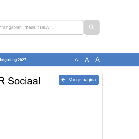
A
A
A
 begroting 2027
R Sociaal
Vorige pagina