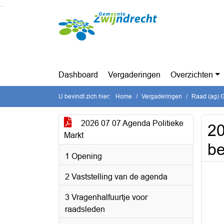
Ga naar de inhoud van deze pagina
Ga naar het zoeken
Ga naar het menu
Dashboard
Vergaderingen
Overzichten
U bevindt zich hier:
Home
Vergaderingen
Raad (ag) G
2026 07 07 Agenda Politieke
20
Markt
b
1 Opening
2 Vaststelling van de agenda
3 Vragenhalfuurtje voor
raadsleden