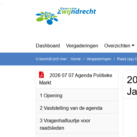
Ga naar de inhoud van deze pagina
Ga naar het zoeken
Ga naar het menu
Dashboard
Vergaderingen
Overzichten
U bevindt zich hier:
Home
Vergaderingen
Raad (ag) G
2026 07 07 Agenda Politieke
20
Markt
Ja
1 Opening
2 Vaststelling van de agenda
3 Vragenhalfuurtje voor
raadsleden