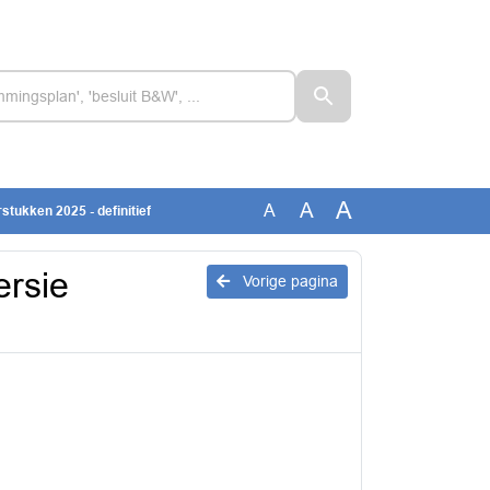
A
A
A
stukken 2025 - definitief
ersie
Vorige pagina