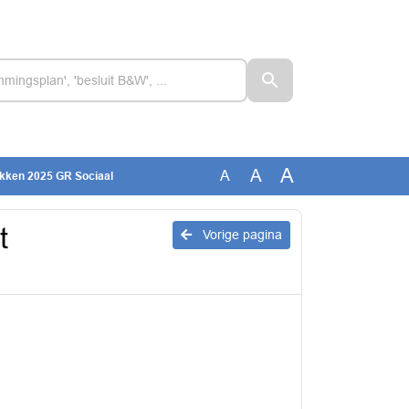
A
A
A
ukken 2025 GR Sociaal
t
Vorige pagina