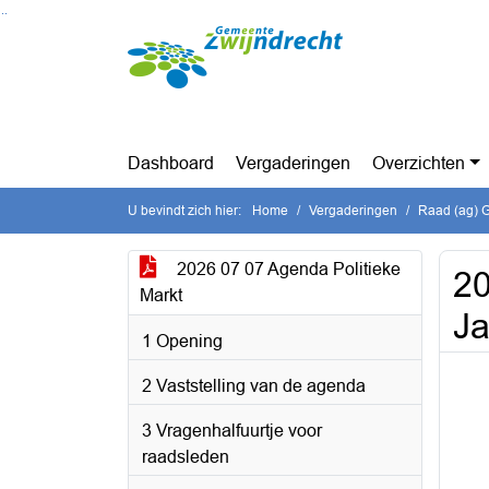
Ga naar de inhoud van deze pagina
Ga naar het zoeken
Ga naar het menu
Dashboard
Vergaderingen
Overzichten
U bevindt zich hier:
Home
Vergaderingen
Raad (ag) G
2026 07 07 Agenda Politieke
20
Markt
Ja
1 Opening
2 Vaststelling van de agenda
3 Vragenhalfuurtje voor
raadsleden