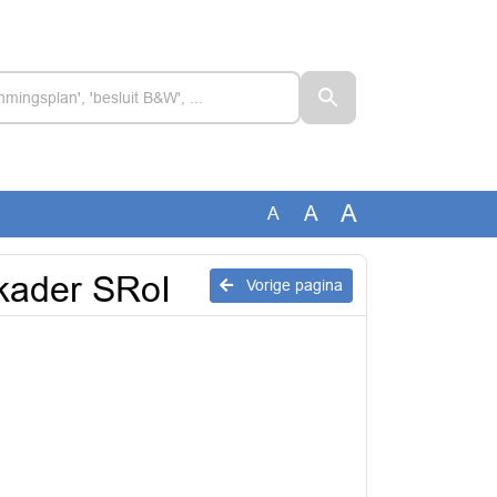
A
A
A
kader SRoI
Vorige pagina