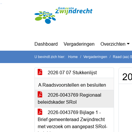
Ga naar de inhoud van deze pagina
Ga naar het zoeken
Ga naar het menu
Dashboard
Vergaderingen
Overzichten
U bevindt zich hier:
Home
Vergaderingen
Raad (aa) St
2026 07 07 Stukkenlijst
20
A Raadsvoorstellen en besluiten
2026-0043769 Regionaal
beleidskader SRoI
2026-0043769 Bijlage 1 -
Brief gemeenteraad Zwijndrecht
met verzoek om aangepast SRoI-