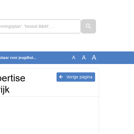
A
A
A
r jeugdhulp in de wijk
ertise
Vorige pagina
ijk