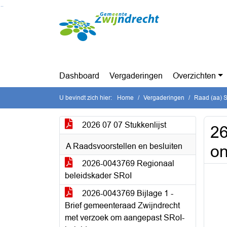
Ga naar de inhoud van deze pagina
Ga naar het zoeken
Ga naar het menu
Dashboard
Vergaderingen
Overzichten
U bevindt zich hier:
Home
Vergaderingen
Raad (aa) St
2026 07 07 Stukkenlijst
26
A Raadsvoorstellen en besluiten
on
2026-0043769 Regionaal
beleidskader SRoI
2026-0043769 Bijlage 1 -
Brief gemeenteraad Zwijndrecht
met verzoek om aangepast SRoI-