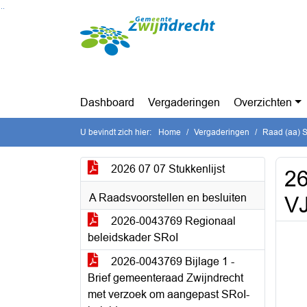
Ga naar de inhoud van deze pagina
Ga naar het zoeken
Ga naar het menu
Dashboard
Vergaderingen
Overzichten
U bevindt zich hier:
Home
Vergaderingen
Raad (aa) St
2026 07 07 Stukkenlijst
26
A Raadsvoorstellen en besluiten
V
2026-0043769 Regionaal
beleidskader SRoI
2026-0043769 Bijlage 1 -
Brief gemeenteraad Zwijndrecht
met verzoek om aangepast SRoI-