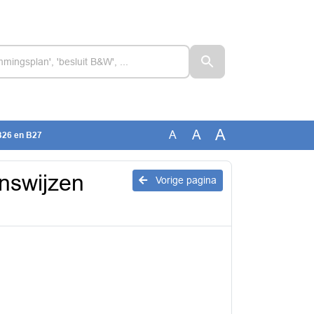
A
A
A
JB26 en B27
enswijzen
Vorige pagina