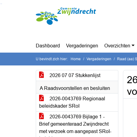
Ga naar de inhoud van deze pagina
Ga naar het zoeken
Ga naar het menu
Dashboard
Vergaderingen
Overzichten
U bevindt zich hier:
Home
Vergaderingen
Raad (aa) St
2026 07 07 Stukkenlijst
26
A Raadsvoorstellen en besluiten
vo
2026-0043769 Regionaal
beleidskader SRoI
2026-0043769 Bijlage 1 -
Brief gemeenteraad Zwijndrecht
met verzoek om aangepast SRoI-