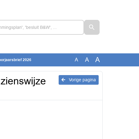
A
A
A
oorjaarsbrief 2026
zienswijze
Vorige pagina