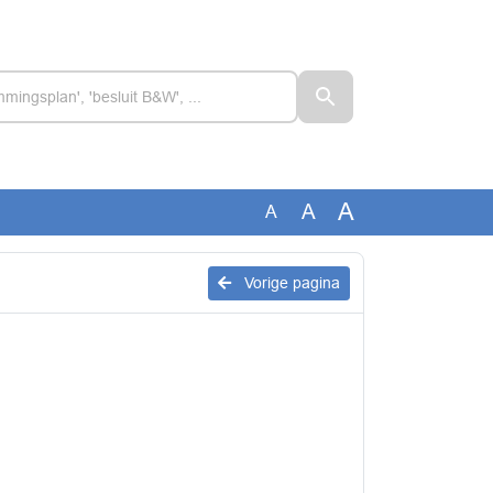
A
A
A
Vorige pagina