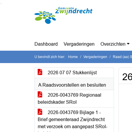
Ga naar de inhoud van deze pagina
Ga naar het zoeken
Ga naar het menu
Dashboard
Vergaderingen
Overzichten
U bevindt zich hier:
Home
Vergaderingen
Raad (aa) St
2026 07 07 Stukkenlijst
26
A Raadsvoorstellen en besluiten
2026-0043769 Regionaal
beleidskader SRoI
2026-0043769 Bijlage 1 -
Brief gemeenteraad Zwijndrecht
met verzoek om aangepast SRoI-