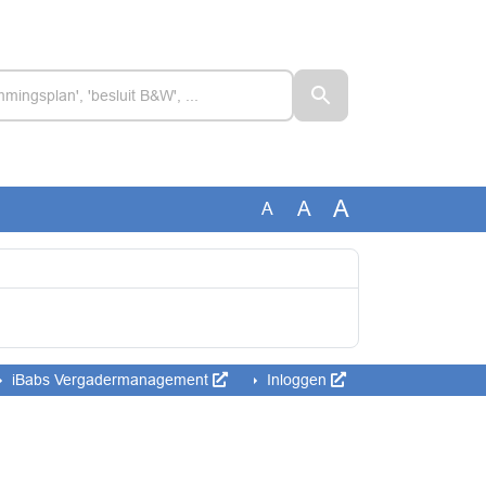
A
A
A
iBabs Vergadermanagement
Inloggen