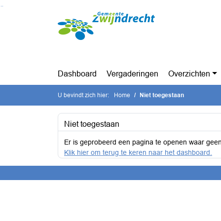
Ga naar de inhoud van deze pagina
Ga naar het zoeken
Ga naar het menu
Dashboard
Vergaderingen
Overzichten
U bevindt zich hier:
Home
Niet toegestaan
Niet toegestaan
Er is geprobeerd een pagina te openen waar geen
Klik hier om terug te keren naar het dashboard.