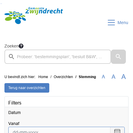
Ga naar de inhoud van deze pagina
Ga naar het zoeken
Ga naar het menu
Menu
Zoeken
A
A
A
U bevindt zich hier:
Home
Overzichten
Stemming
Terug naar overzichten
Filters
Datum
vanaf
Selecte