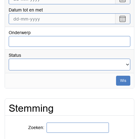
een
Datum tot en met
datum
vanaf
Selecte
een
datum
Onderwerp
tot
en
met
Status
Wis
Stemming
Zoeken: