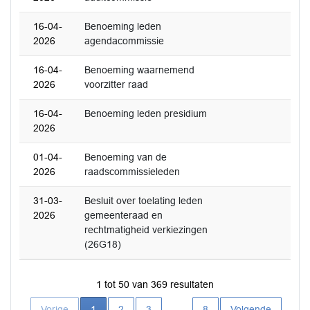
16-04-
Benoeming leden
2026
agendacommissie
16-04-
Benoeming waarnemend
2026
voorzitter raad
16-04-
Benoeming leden presidium
2026
01-04-
Benoeming van de
2026
raadscommissieleden
31-03-
Besluit over toelating leden
2026
gemeenteraad en
rechtmatigheid verkiezingen
(26G18)
1 tot 50 van 369 resultaten
Huidige pagina
Vorige
1
2
3
…
8
Volgende