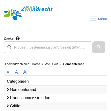
Ga naar de inhoud van deze pagina
Ga naar het zoeken
Ga naar het menu
Menu
Zoeken
U bevindt zich hier:
Home
Wie is wie
Gemeenteraad
A
A
A
Categorieën
Gemeenteraad
Raadscommissieleden
Griffie