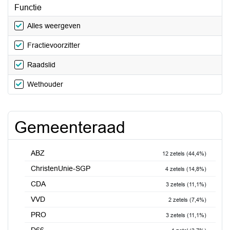
Functie
Alles weergeven
Fractievoorzitter
Raadslid
Wethouder
Gemeenteraad
ABZ
12 zetels (44,4%)
ChristenUnie-SGP
4 zetels (14,8%)
CDA
3 zetels (11,1%)
VVD
2 zetels (7,4%)
PRO
3 zetels (11,1%)