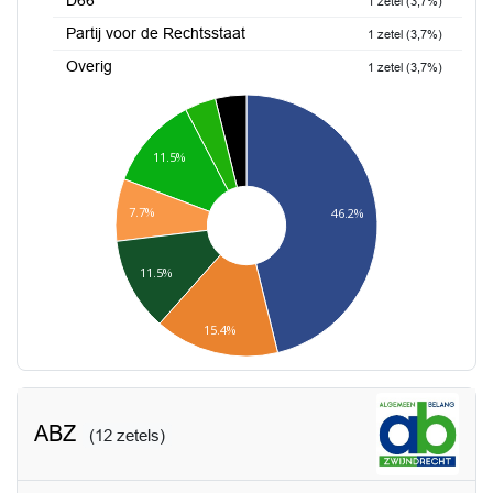
D66
1 zetel (3,7%)
Partij voor de Rechtsstaat
1 zetel (3,7%)
Overig
1 zetel (3,7%)
11.5%
7.7%
46.2%
11.5%
15.4%
ABZ
(12 zetels)