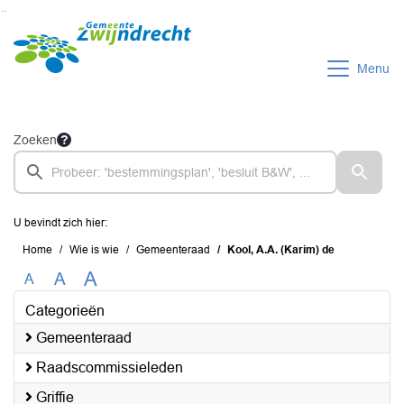
Ga naar de inhoud van deze pagina
Ga naar het zoeken
Ga naar het menu
Menu
Zoeken
U bevindt zich hier:
Home
Wie is wie
Gemeenteraad
Kool, A.A. (Karim) de
A
A
A
Categorieën
Gemeenteraad
Raadscommissieleden
Griffie