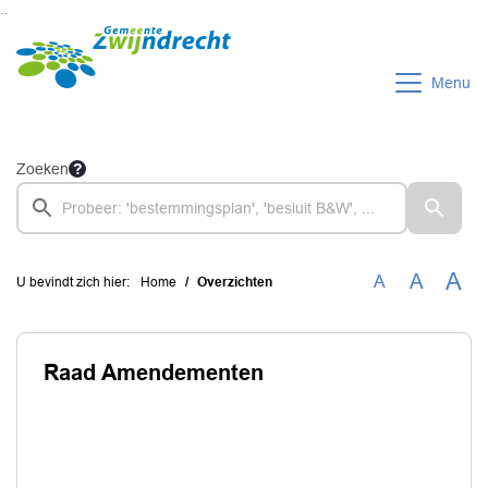
Ga naar de inhoud van deze pagina
Ga naar het zoeken
Ga naar het menu
Menu
Zoeken
A
A
A
U bevindt zich hier:
Home
Overzichten
Raad Amendementen