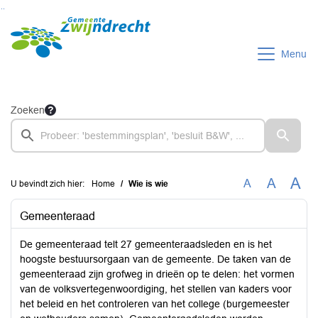
Ga naar de inhoud van deze pagina
Ga naar het zoeken
Ga naar het menu
Menu
Zoeken
A
A
A
U bevindt zich hier:
Home
Wie is wie
Gemeenteraad
De gemeenteraad telt 27 gemeenteraadsleden en is het
hoogste bestuursorgaan van de gemeente. De taken van de
gemeenteraad zijn grofweg in drieën op te delen: het vormen
van de volksvertegenwoordiging, het stellen van kaders voor
het beleid en het controleren van het college (burgemeester