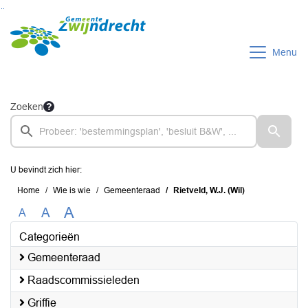
Ga naar de inhoud van deze pagina
Ga naar het zoeken
Ga naar het menu
Menu
Zoeken
U bevindt zich hier:
Home
Wie is wie
Gemeenteraad
Rietveld, W.J. (Wil)
A
A
A
Categorieën
Gemeenteraad
Raadscommissieleden
Griffie