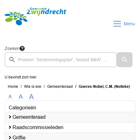
Ga naar de inhoud van deze pagina
Ga naar het zoeken
Ga naar het menu
Menu
Zoeken
U bevindt zich hier:
Home
Wie is wie
Gemeenteraad
Goeree-Nobel, C.M. (Nelleke)
A
A
A
Categorieën
Gemeenteraad
Raadscommissieleden
Griffie