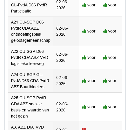
02-06-
GL-PvdA D66 PvdR
voor
voor
2026
Participatie
A21 CU-SGP D66
PvdR CDA ABZ
02-06-
voor
voor
ontmoetingsplek
2026
geloofsgemeenschap
A22 CU-SGP D66
02-06-
PvdR CDA ABZ VVD
voor
voor
2026
logistieke leerweg
A24 CU-SGP GL-
02-06-
PvdA D66 CDA PvdR
voor
voor
2026
ABZ Buurtbloeiers
A25 CU-SGP PvdR
CDA ABZ sociale
02-06-
voor
voor
basis en waarde van
2026
het gezin
A3. ABZ D66 VVD
02-06-