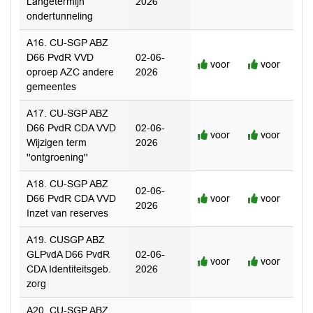
Langetermijn
2026
ondertunneling
A16. CU-SGP ABZ
D66 PvdR VVD
02-06-
voor
voor
oproep AZC andere
2026
gemeentes
A17. CU-SGP ABZ
D66 PvdR CDA VVD
02-06-
voor
voor
Wijzigen term
2026
''ontgroening''
A18. CU-SGP ABZ
02-06-
D66 PvdR CDA VVD
voor
voor
2026
Inzet van reserves
A19. CUSGP ABZ
GLPvdA D66 PvdR
02-06-
voor
voor
CDA Identiteitsgeb.
2026
zorg
A20. CU-SGP ABZ