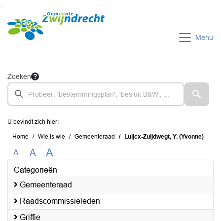
Ga naar de inhoud van deze pagina
Ga naar het zoeken
Ga naar het menu
Menu
Zoeken
U bevindt zich hier:
Home
Wie is wie
Gemeenteraad
Luijcx-Zuijdwegt, Y. (Yvonne)
A
A
A
Categorieën
Gemeenteraad
Raadscommissieleden
Griffie