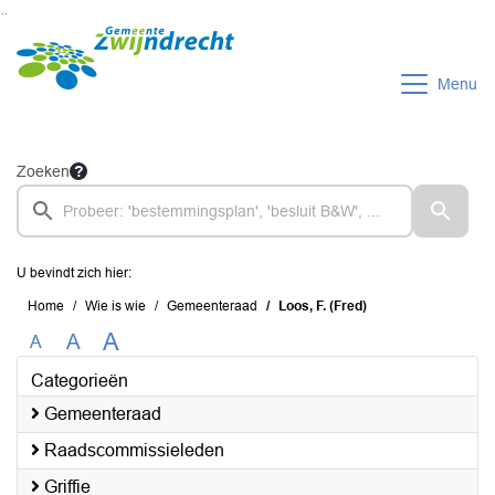
Ga naar de inhoud van deze pagina
Ga naar het zoeken
Ga naar het menu
Menu
Zoeken
U bevindt zich hier:
Home
Wie is wie
Gemeenteraad
Loos, F. (Fred)
A
A
A
Categorieën
Gemeenteraad
Raadscommissieleden
Griffie