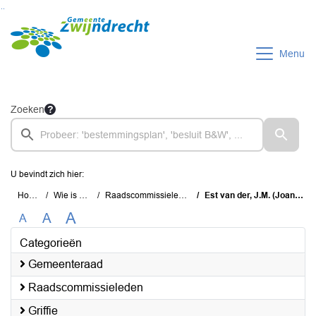
Ga naar de inhoud van deze pagina
Ga naar het zoeken
Ga naar het menu
Menu
Zoeken
U bevindt zich hier:
Home
Wie is wie
Raadscommissieleden
Est van der, J.M. (Joanne)
A
A
A
Categorieën
Gemeenteraad
Raadscommissieleden
Griffie