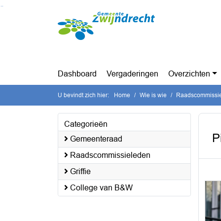
Ga naar de inhoud van deze pagina
Ga naar het zoeken
Ga naar het menu
Dashboard
Vergaderingen
Overzichten
U bevindt zich hier:
Home
Wie is wie
Raadscommissi
Categorieën
P
Gemeenteraad
Raadscommissieleden
Griffie
College van B&W