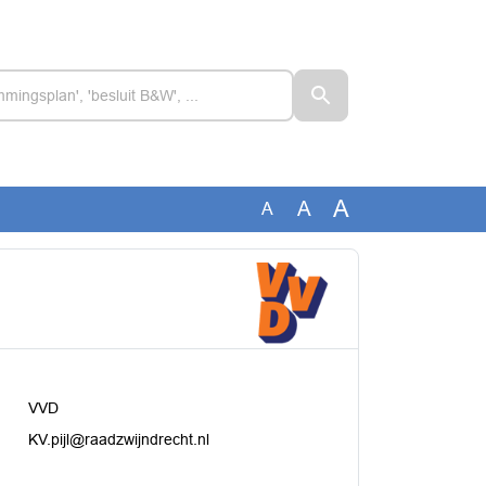
A
A
A
VVD
KV.pijl@raadzwijndrecht.nl