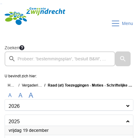
Ga naar de inhoud van deze pagina
Ga naar het zoeken
Ga naar het menu
Menu
Zoeken
U bevindt zich hier:
Home
Vergaderingen
Raad (at) Toezeggingen - Moties - Schriftelijke Vragen (TMS)
A
A
A
2026
2025
2025
vrijdag 19 december