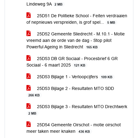
Lindeweg 9A
2 MB
25D51 De Politieke School - Feiten verdraaien
of nepnieuws verspreiden, is grof spel...
5 MB
25D52 Gemeente Sliedrecht - M.10.1 - Motie
vreemd aan de orde van de dag - Stop pilot
Powerful Ageing in Sliedrecht
165 KB
25D53 DB GR Sociaal - Procesbrief 6 GR
Sociaal - 6 maart 2025
121 KB
25D53 Bijlage 1 - Verloopcijfers
109 KB
25D53 Bijlage 2 - Resultaten MTO SDD
266 KB
25D53 Bijlage 3 - Resultaten MTO Drechtwerk
2 MB
25D54 Gemeente Oirschot - motie oirschot
meer taken meer knaken
436 KB