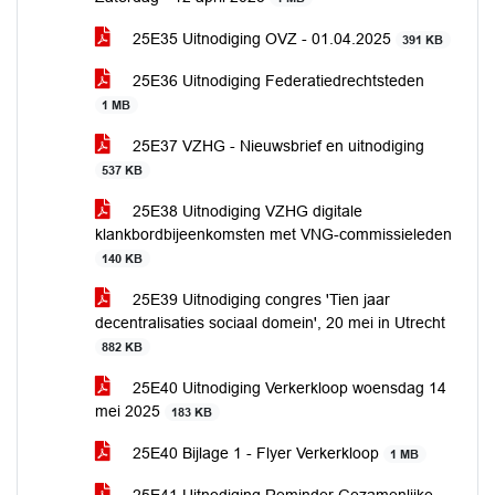
25E35 Uitnodiging OVZ - 01.04.2025
391 KB
25E36 Uitnodiging Federatiedrechtsteden
1 MB
25E37 VZHG - Nieuwsbrief en uitnodiging
537 KB
25E38 Uitnodiging VZHG digitale
klankbordbijeenkomsten met VNG-commissieleden
140 KB
25E39 Uitnodiging congres 'Tien jaar
decentralisaties sociaal domein', 20 mei in Utrecht
882 KB
25E40 Uitnodiging Verkerkloop woensdag 14
mei 2025
183 KB
25E40 Bijlage 1 - Flyer Verkerkloop
1 MB