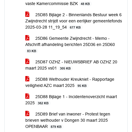
vaste Kamercommissie BZK
48 KB
25D85 Bijlage 2 - Binnenlands Bestuur week 6
Zwijndrecht strijdt voor een eerlijker gemeentefonds
2025-03-28 11_19_54
677 KB
25D86 Gemeente Zwijndrecht - Memo -
Afschrift afhandeling berichten 25D36 en 25D60
83 KB
25D87 OZHZ - NIEUWSBRIEF AB OZHZ 20
maart 2025 vs01
305 KB
25D88 Wethouder Kreukniet - Rapportage
veiligheid AZC maart 2025
95 KB
25D88 Bijlage 1 - Incidentenoverzicht maart
2025
382 KB
25D89 Brief van inwoner - Protest tegen
brieven wethouder v Dongen 30 maart 2025
OPENBAAR
879 KB