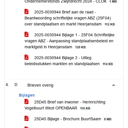
Ondernemersfonds Zwijndrecht 2024 - CLOK
1 MB
2025-0030944 Brief aan de raad -
Beantwoording schriftelijke vragen ABZ (25F04)
over standplaatsen en markt Heerjansdam
112 KB
2025-0030944 Bijlage 1 - 25F04 Schriftelijke
vragen ABZ - Aanpassing standplaatsenbeleid en
marktgeld in Heerjansdam
129 KB
2025-0030944 Bijlage 2 - Uitleg
beleidsstukken markten en standplaatsen
114 KB
D
Brieven overig
Bijlagen
25D45 Brief van inwoner - Herinrichting
Vogelbuurt West OPENBAAR
116 KB
25D45 Bijlage - Brochure BuurtSaam
8 MB