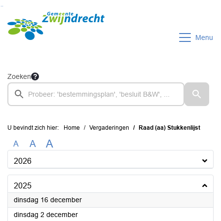
Ga naar de inhoud van deze pagina
Ga naar het zoeken
Ga naar het menu
Menu
Zoeken
U bevindt zich hier:
Home
Vergaderingen
Raad (aa) Stukkenlijst
A
A
A
2026
2025
2025
dinsdag 16 december
2025
dinsdag 2 december