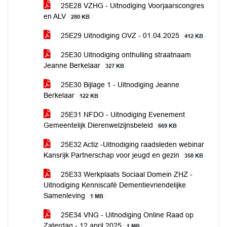
25E28 VZHG - Uitnodiging Voorjaarscongres
en ALV
280 KB
25E29 Uitnodiging OVZ - 01.04.2025
412 KB
25E30 Uitnodiging onthulling straatnaam
Jeanne Berkelaar
327 KB
25E30 Bijlage 1 - Uitnodiging Jeanne
Berkelaar
122 KB
25E31 NFDO - Uitnodiging Evenement
Gemeentelijk Dierenwelzijnsbeleid
669 KB
25E32 Actiz -Uitnodiging raadsleden webinar
Kansrijk Partnerschap voor jeugd en gezin
358 KB
25E33 Werkplaats Sociaal Domein ZHZ -
Uitnodiging Kenniscafé Dementievriendelijke
Samenleving
1 MB
25E34 VNG - Uitnodiging Online Raad op
Zaterdag - 12 april 2025
1 MB