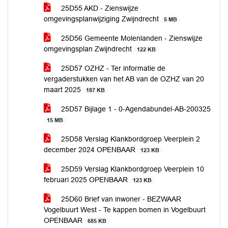
25D55 AKD - Zienswijze
omgevingsplanwijziging Zwijndrecht
5 MB
25D56 Gemeente Molenlanden - Zienswijze
omgevingsplan Zwijndrecht
122 KB
25D57 OZHZ - Ter informatie de
vergaderstukken van het AB van de OZHZ van 20
maart 2025
187 KB
25D57 Bijlage 1 - 0-Agendabundel-AB-200325
15 MB
25D58 Verslag Klankbordgroep Veerplein 2
december 2024 OPENBAAR
123 KB
25D59 Verslag Klankbordgroep Veerplein 10
februari 2025 OPENBAAR
123 KB
25D60 Brief van inwoner - BEZWAAR
Vogelbuurt West - Te kappen bomen in Vogelbuurt
OPENBAAR
685 KB