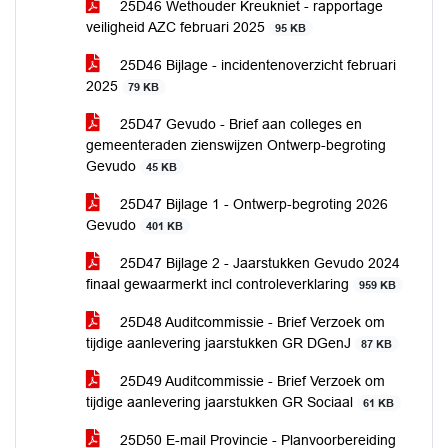
25D46 Wethouder Kreukniet - rapportage
veiligheid AZC februari 2025
95 KB
25D46 Bijlage - incidentenoverzicht februari
2025
79 KB
25D47 Gevudo - Brief aan colleges en
gemeenteraden zienswijzen Ontwerp-begroting
Gevudo
45 KB
25D47 Bijlage 1 - Ontwerp-begroting 2026
Gevudo
401 KB
25D47 Bijlage 2 - Jaarstukken Gevudo 2024
finaal gewaarmerkt incl controleverklaring
959 KB
25D48 Auditcommissie - Brief Verzoek om
tijdige aanlevering jaarstukken GR DGenJ
87 KB
25D49 Auditcommissie - Brief Verzoek om
tijdige aanlevering jaarstukken GR Sociaal
61 KB
25D50 E-mail Provincie - Planvoorbereiding