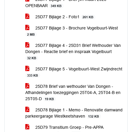
OPENBAAR
349 KB
25D77 Bijlage 2 - Foto1
261 KB
25D77 Bijlage 3 - Brochure Vogelbuurt-West
2 MB
25D77 Bijlage 4 - 25D31 Brief Wethouder Van
Dongen - Reactie brief en inspraak Vogelbuurt
32 KB
25D77 Bijlage 5 - Vogelbuurt-West Zwijndrecht
333 KB
25D78 Brief van wethouder Van Dongen -
Afhandelingen toezeggingen 25T04-A, 25T04-B en
25T05-D
19 KB
25D78 Bijlage 1 - Memo - Renovatie damwand
parkeergarage Westkeetshaven
132 KB
25D79 Transitium Groep - Pre-APPA