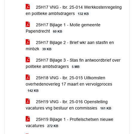
25H17 VNG - lbr. 25-014 Werkkostenregeling
en politieke ambtsdragers
132 KB
25H17 Bijlage 1 - Motie gemeente
Papendrecht
60 KB
25H17 Bijlage 2 - Brief wkr aan stasfin en
minbzk
39 KB
25H17 Bijlage 3 - Stas fin antwoordbrief over
politieke ambtsdragers
5 MB
25H18 VNG - lbr. 25-015 Uitkomsten
overhedenoverleg 17 maart en vervolgproces
142 KB
25H19 VNG - lbr. 25-016 Openstelling
vacatures vng bestuur en commissies
161 KB
25H19 Bijlage 1 - Profielschetsen nieuwe
vacatures
272 KB