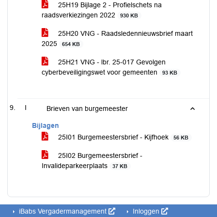
25H19 Bijlage 2 - Profielschets na
raadsverkiezingen 2022
930 KB
25H20 VNG - Raadsledennieuwsbrief maart
2025
654 KB
25H21 VNG - lbr. 25-017 Gevolgen
cyberbeveiligingswet voor gemeenten
93 KB
I
Brieven van burgemeester
Bijlagen
25I01 Burgemeestersbrief - Kijfhoek
56 KB
25I02 Burgemeestersbrief -
Invalideparkeerplaats
37 KB
iBabs Vergadermanagement
Inloggen