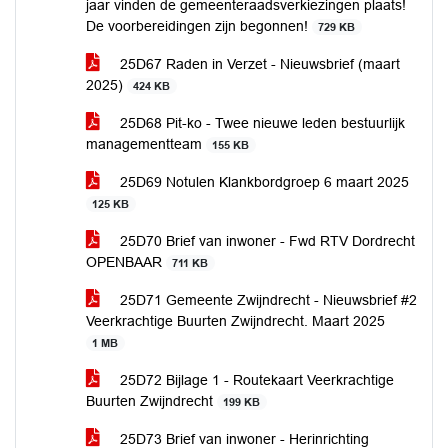
jaar vinden de gemeenteraadsverkiezingen plaats!
De voorbereidingen zijn begonnen!
729 KB
25D67 Raden in Verzet - Nieuwsbrief (maart
2025)
424 KB
25D68 Pit-ko - Twee nieuwe leden bestuurlijk
managementteam
155 KB
25D69 Notulen Klankbordgroep 6 maart 2025
125 KB
25D70 Brief van inwoner - Fwd RTV Dordrecht
OPENBAAR
711 KB
25D71 Gemeente Zwijndrecht - Nieuwsbrief #2
Veerkrachtige Buurten Zwijndrecht. Maart 2025
1 MB
25D72 Bijlage 1 - Routekaart Veerkrachtige
Buurten Zwijndrecht
199 KB
25D73 Brief van inwoner - Herinrichting