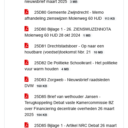
nieuwsbrief maart 2025
3 MB
25D80 Gemeente Zwijndrecht - Memo
afhandeling zienswijzen Molenweg 60 HJD
113 KB
25D80 Bijlage 1 - 26. ZIENSWIJZENNOTA
Molenweg 60 HJD 28 okt 2024
1 MB
25D81 Drechtstadsboer - Op naar een
houdbare (voedsel)toekomst Nbr. 21
10 MB
25D82 De Politieke Schoolkrant - Het politieke
vuur warm houden
4 MB
25D83 Zorgweb - Nieuwsbrief raadsleden
DVW
160 KB
25D85 Brief van wethouder Jansen -
Terugkoppeling Debat vaste Kamercommissie BZ
over Financiering decentrale overheden 26 maart
2025
104 KB
25D85 Bijlage 1 - Artikel NRC Debat 26 maart