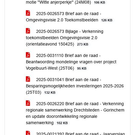
motie ''Witte anjerperkje'' (24M08)
106 KB
2025-0026573 Brief aan de raad -
Omgevingsvisie 2.0 Toekomstbeelden
126 KB
2025-0026573 Bijlage - Verkenning
toekomstbeelden Omgevingsvisie 2.0
(orientatieavond 150425)
273 KB
2025-0031110 Brief aan de raad -
Beantwoording mondelinge vragen over project
Vogelbuurt-West (25T06)
95 KB
2025-0031041 Brief aan de raad -
Besparingsmogelijkheden investeringen 2025-2026
(25T03)
132 KB
2025-0026220 Brief aan de raad - Verkenning
regionale samenwerking Drechtsteden - Gorinchem
en update doorontwikkeling regionale
samenwerking
102 KB
2025-0021392 Brief aan de raad - Jaarverslag