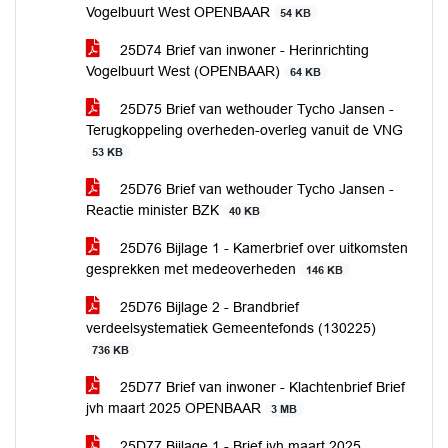
Vogelbuurt West OPENBAAR
54 KB
25D74 Brief van inwoner - Herinrichting
Vogelbuurt West (OPENBAAR)
64 KB
25D75 Brief van wethouder Tycho Jansen -
Terugkoppeling overheden-overleg vanuit de VNG
53 KB
25D76 Brief van wethouder Tycho Jansen -
Reactie minister BZK
40 KB
25D76 Bijlage 1 - Kamerbrief over uitkomsten
gesprekken met medeoverheden
146 KB
25D76 Bijlage 2 - Brandbrief
verdeelsystematiek Gemeentefonds (130225)
736 KB
25D77 Brief van inwoner - Klachtenbrief Brief
jvh maart 2025 OPENBAAR
3 MB
25D77 Bijlage 1 - Brief jvh maart 2025