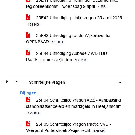
25E41 Uitnodiging Reminder Gezamenlijke
regiobijeenkomst - woensdag 9 april
1 MB
25E42 Uitnodiging Lintjesregen 25 april 2025
151 KB
25E43 Uitnodiging ronde Wijkpreventie
OPENBAAR
135 KB
25E44 Uitnodiging Aubade ZWD HJD
Raads(commissie)leden
133 KB
F
Schriftelijke vragen
Bijlagen
25F04 Schriftelijke vragen ABZ - Aanpassing
standplaatsenbeleid en marktgeld in Heerjansdam
129 KB
25F05 Schriftelijke vragen fractie VVD -
Veerpont Puttershoek Zwijndrecht
129 KB