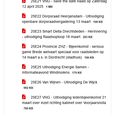
25E21 VNG - Save the date Raad op Zaterdag
12 april 2025
1 MB
25E22 Dorpsraad Heerjansdam - Uitnodiging
openbare dorpsraadvergadering 13 maart
108 KB
25E23 Smart Delta Drechtsteden - Herinnering
- uitnodiging Raadsoploop 18 maart
283 KB
25E24 Provincie ZHZ - Bijeenkomst - serious
game Brede welvaart speciaal voor raadsleden op
14 maart a.s. in Dordrecht (stadhuis)
106 KB
25E25 Uitnodiging Energie Samen -
Informatieavond Windmolens
179 KB
25E26 Van Wijnen - Uitnodiging De Wijck
992 KB
25E27 VNG - Uitnodiging ledenbijeenkomst 21
maart over inzet richting kabinet over Voorjaarsnota
769 KB