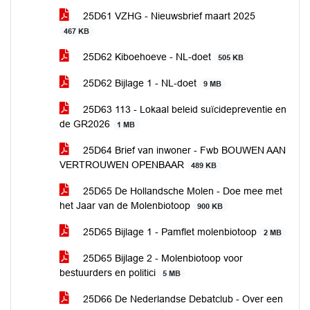
25D61 VZHG - Nieuwsbrief maart 2025
467 KB
25D62 Kiboehoeve - NL-doet
505 KB
25D62 Bijlage 1 - NL-doet
9 MB
25D63 113 - Lokaal beleid suïcidepreventie en
de GR2026
1 MB
25D64 Brief van inwoner - Fwb BOUWEN AAN
VERTROUWEN OPENBAAR
489 KB
25D65 De Hollandsche Molen - Doe mee met
het Jaar van de Molenbiotoop
900 KB
25D65 Bijlage 1 - Pamflet molenbiotoop
2 MB
25D65 Bijlage 2 - Molenbiotoop voor
bestuurders en politici
5 MB
25D66 De Nederlandse Debatclub - Over een