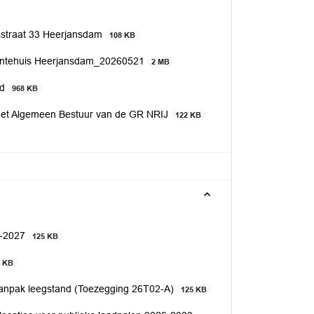
straat 33 Heerjansdam
108 KB
eentehuis Heerjansdam_20260521
2 MB
gd
968 KB
 het Algemeen Bestuur van de GR NRIJ
122 KB
6-2027
125 KB
6 KB
 aanpak leegstand (Toezegging 26T02-A)
125 KB