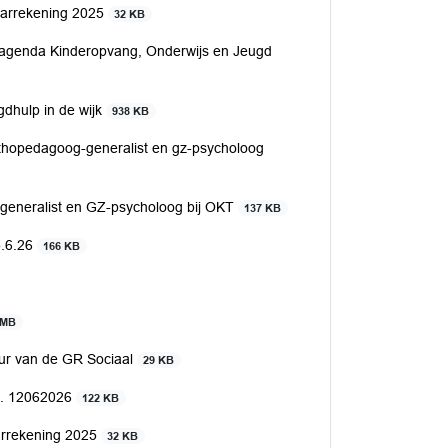
aarrekening 2025
32 KB
agenda Kinderopvang, Onderwijs en Jeugd
dhulp in de wijk
938 KB
rthopedagoog-generalist en gz-psycholoog
-generalist en GZ-psycholoog bij OKT
137 KB
5.6.26
166 KB
 MB
ur van de GR Sociaal
29 KB
d. 12062026
122 KB
arrekening 2025
32 KB