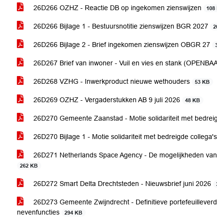
26D266 OZHZ - Reactie DB op ingekomen zienswijzen
108
26D266 Bijlage 1 - Bestuursnotitie zienswijzen BGR 2027
2
26D266 Bijlage 2 - Brief ingekomen zienswijzen OBGR 27
26D267 Brief van inwoner - Vuil en vies en stank (OPENB
26D268 VZHG - Inwerkproduct nieuwe wethouders
53 KB
26D269 OZHZ - Vergaderstukken AB 9 juli 2026
48 KB
26D270 Gemeente Zaanstad - Motie solidariteit met bedrei
26D270 Bijlage 1 - Motie solidariteit met bedreigde collega'
26D271 Netherlands Space Agency - De mogelijkheden van s
262 KB
26D272 Smart Delta Drechtsteden - Nieuwsbrief juni 2026
26D273 Gemeente Zwijndrecht - Definitieve portefeuilleverd
nevenfuncties
294 KB