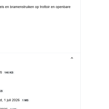
ls en bramenstruiken op trottoir en openbare
ti
146 KB
KB
d, 1 juli 2026
1 MB