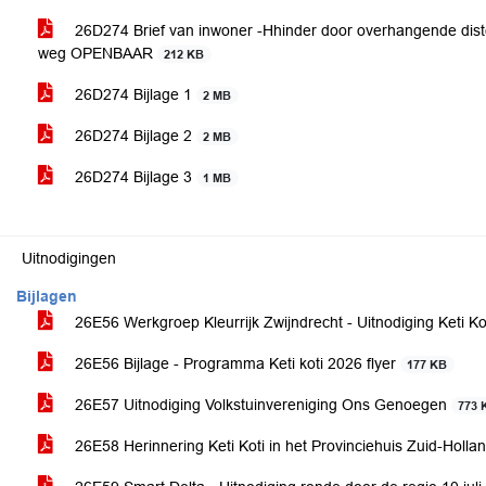
26D274 Brief van inwoner -Hhinder door overhangende diste
weg OPENBAAR
212 KB
26D274 Bijlage 1
2 MB
26D274 Bijlage 2
2 MB
26D274 Bijlage 3
1 MB
Uitnodigingen
Bijlagen
26E56 Werkgroep Kleurrijk Zwijndrecht - Uitnodiging Keti Ko
26E56 Bijlage - Programma Keti koti 2026 flyer
177 KB
26E57 Uitnodiging Volkstuinvereniging Ons Genoegen
773 
26E58 Herinnering Keti Koti in het Provinciehuis Zuid-Hollan