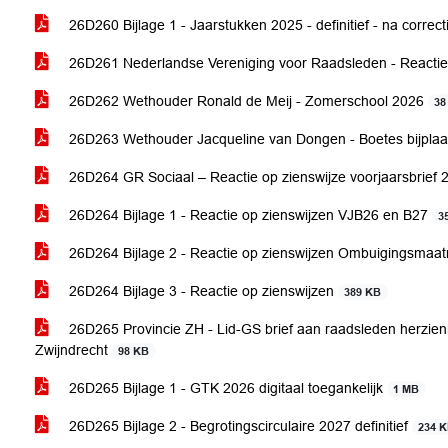
26D260 Bijlage 1 - Jaarstukken 2025 - definitief - na correc
26D261 Nederlandse Vereniging voor Raadsleden - React
26D262 Wethouder Ronald de Meij - Zomerschool 2026
38
26D263 Wethouder Jacqueline van Dongen - Boetes bijplaat
26D264 GR Sociaal – Reactie op zienswijze voorjaarsbrief
26D264 Bijlage 1 - Reactie op zienswijzen VJB26 en B27
3
26D264 Bijlage 2 - Reactie op zienswijzen Ombuigingsmaa
26D264 Bijlage 3 - Reactie op zienswijzen
389 KB
26D265 Provincie ZH - Lid-GS brief aan raadsleden herzien
Zwijndrecht
98 KB
26D265 Bijlage 1 - GTK 2026 digitaal toegankelijk
1 MB
26D265 Bijlage 2 - Begrotingscirculaire 2027 definitief
234 