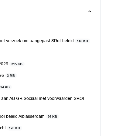
 met verzoek om aangepast SRoI-beleid
140 KB
 2026
215 KB
026
3 MB
324 KB
m aan AB GR Sociaal met voorwaarden SROI
RoI beleid Alblasserdam
96 KB
echt
126 KB