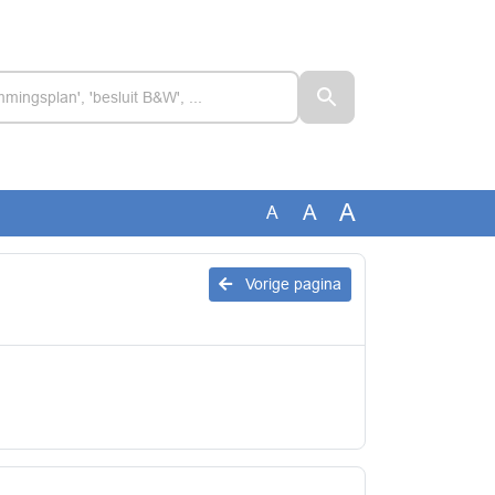
A
A
A
Vorige pagina