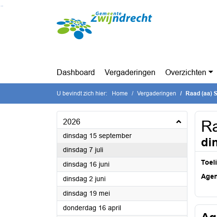
Ga naar de inhoud van deze pagina
Ga naar het zoeken
Ga naar het menu
Dashboard
Vergaderingen
Overzichten
U bevindt zich hier:
Home
Vergaderingen
Raad (aa) S
2026
Ra
2026
dinsdag 15 september
di
2026
dinsdag 7 juli
Toel
2026
dinsdag 16 juni
Age
2026
dinsdag 2 juni
2026
dinsdag 19 mei
2026
donderdag 16 april