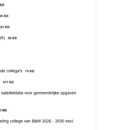
 KB
06 KB
321 KB
AAR)
90 KB
gde collega's
74 KB
s
471 KB
atellietdata voor gemeentelijke opgaven
3 MB
eling college van B&W 2026 - 2030 excl.