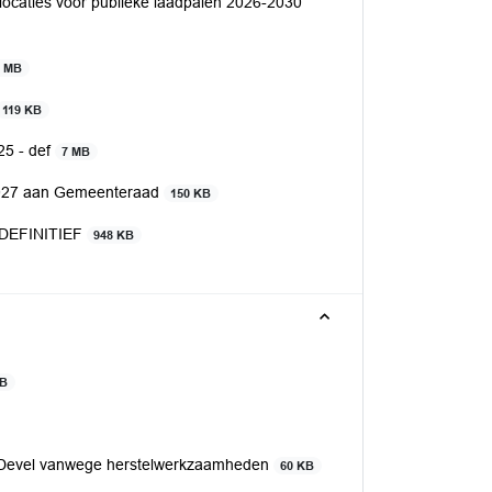
locaties voor publieke laadpalen 2026-2030
2 MB
119 KB
25 - def
7 MB
 2027 aan Gemeenteraad
150 KB
6 DEFINITIEF
948 KB
KB
 Devel vanwege herstelwerkzaamheden
60 KB