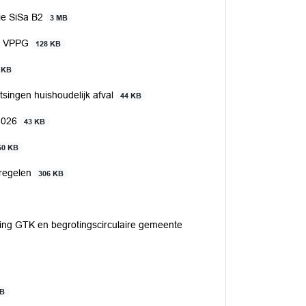
tie SiSa B2
3 MB
ie VPPG
128 KB
 KB
singen huishoudelijk afval
44 KB
 2026
43 KB
50 KB
tregelen
306 KB
ing GTK en begrotingscirculaire gemeente
KB