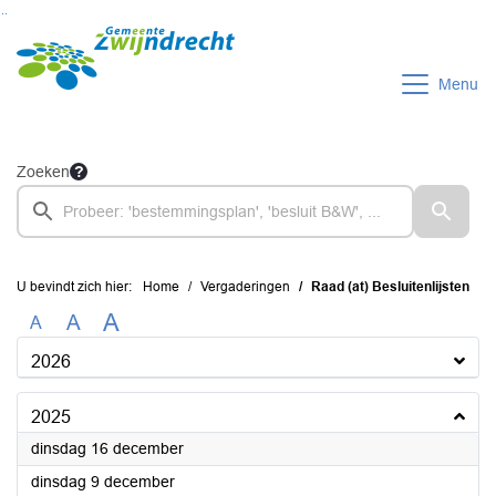
Ga naar de inhoud van deze pagina
Ga naar het zoeken
Ga naar het menu
Menu
Zoeken
U bevindt zich hier:
Home
Vergaderingen
Raad (at) Besluitenlijsten
A
A
A
2026
2025
2025
dinsdag 16 december
2025
dinsdag 9 december