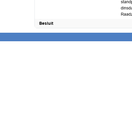
stand
dinsda
Raadz
Besluit