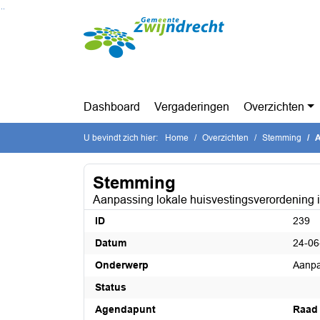
Ga naar de inhoud van deze pagina
Ga naar het zoeken
Ga naar het menu
Dashboard
Vergaderingen
Overzichten
U bevindt zich hier:
Home
Overzichten
Stemming
A
Stemming
Aanpassing lokale huisvestingsverordening
ID
239
Datum
24-06
Onderwerp
Aanpa
Status
Agendapunt
Raad 