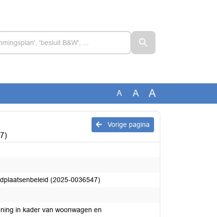
A
A
A
Vorige pagina
7)
ndplaatsenbeleid (2025-0036547)
dening in kader van woonwagen en