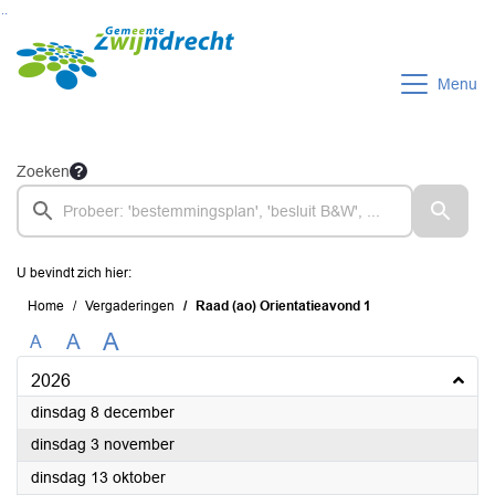
Ga naar de inhoud van deze pagina
Ga naar het zoeken
Ga naar het menu
Menu
Zoeken
U bevindt zich hier:
Home
Vergaderingen
Raad (ao) Orientatieavond 1
A
A
A
2026
2026
dinsdag 8 december
2026
dinsdag 3 november
2026
dinsdag 13 oktober