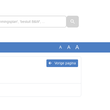
A
A
A
Vorige pagina