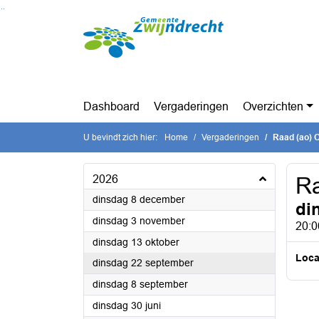
Ga naar de inhoud van deze pagina
Ga naar het zoeken
Ga naar het menu
Dashboard
Vergaderingen
Overzichten
U bevindt zich hier:
Home
Vergaderingen
Raad (ao) O
2026
Ra
2026
dinsdag 8 december
di
2026
dinsdag 3 november
20:0
2026
dinsdag 13 oktober
Loca
2026
dinsdag 22 september
2026
dinsdag 8 september
2026
dinsdag 30 juni