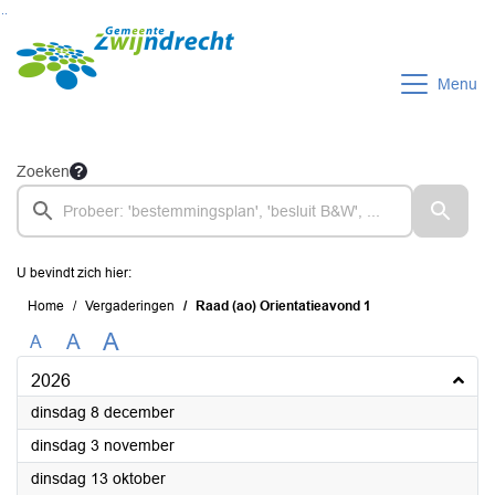
Ga naar de inhoud van deze pagina
Ga naar het zoeken
Ga naar het menu
Menu
Zoeken
U bevindt zich hier:
Home
Vergaderingen
Raad (ao) Orientatieavond 1
A
A
A
2026
2026
dinsdag 8 december
2026
dinsdag 3 november
2026
dinsdag 13 oktober