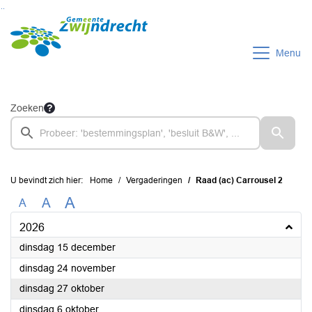
Ga naar de inhoud van deze pagina
Ga naar het zoeken
Ga naar het menu
Menu
Zoeken
U bevindt zich hier:
Home
Vergaderingen
Raad (ac) Carrousel 2
A
A
A
2026
2026
dinsdag 15 december
2026
dinsdag 24 november
2026
dinsdag 27 oktober
2026
dinsdag 6 oktober