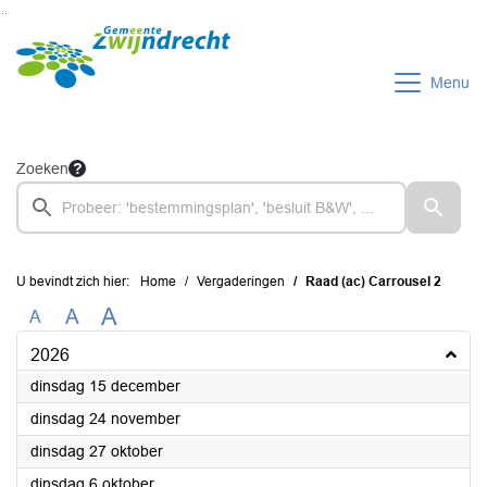
Ga naar de inhoud van deze pagina
Ga naar het zoeken
Ga naar het menu
Menu
Zoeken
U bevindt zich hier:
Home
Vergaderingen
Raad (ac) Carrousel 2
A
A
A
2026
2026
dinsdag 15 december
2026
dinsdag 24 november
2026
dinsdag 27 oktober
2026
dinsdag 6 oktober