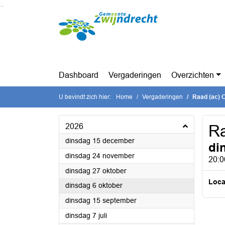
Ga naar de inhoud van deze pagina
Ga naar het zoeken
Ga naar het menu
Dashboard
Vergaderingen
Overzichten
U bevindt zich hier:
Home
Vergaderingen
Raad (ac) 
2026
Ra
2026
dinsdag 15 december
di
2026
dinsdag 24 november
20:0
2026
dinsdag 27 oktober
Loca
2026
dinsdag 6 oktober
2026
dinsdag 15 september
2026
dinsdag 7 juli