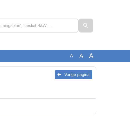
A
A
A
Vorige pagina