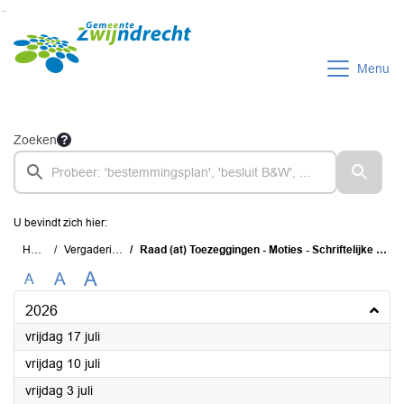
Ga naar de inhoud van deze pagina
Ga naar het zoeken
Ga naar het menu
Menu
Zoeken
U bevindt zich hier:
Home
Vergaderingen
Raad (at) Toezeggingen - Moties - Schriftelijke Vragen (TMS)
A
A
A
2026
2026
vrijdag 17 juli
2026
vrijdag 10 juli
2026
vrijdag 3 juli