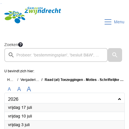
Ga naar de inhoud van deze pagina
Ga naar het zoeken
Ga naar het menu
Menu
Zoeken
U bevindt zich hier:
Home
Vergaderingen
Raad (at) Toezeggingen - Moties - Schriftelijke Vragen (TMS)
A
A
A
2026
2026
vrijdag 17 juli
2026
vrijdag 10 juli
2026
vrijdag 3 juli