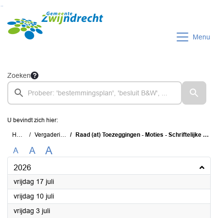
Ga naar de inhoud van deze pagina
Ga naar het zoeken
Ga naar het menu
Menu
Zoeken
U bevindt zich hier:
Home
Vergaderingen
Raad (at) Toezeggingen - Moties - Schriftelijke Vragen (TMS)
A
A
A
2026
2026
vrijdag 17 juli
2026
vrijdag 10 juli
2026
vrijdag 3 juli