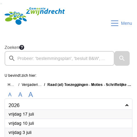
Ga naar de inhoud van deze pagina
Ga naar het zoeken
Ga naar het menu
Menu
Zoeken
U bevindt zich hier:
Home
Vergaderingen
Raad (at) Toezeggingen - Moties - Schriftelijke Vragen (TMS)
A
A
A
2026
2026
vrijdag 17 juli
2026
vrijdag 10 juli
2026
vrijdag 3 juli