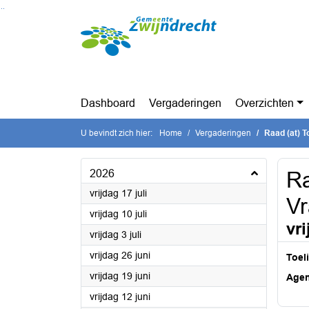
Ga naar de inhoud van deze pagina
Ga naar het zoeken
Ga naar het menu
Dashboard
Vergaderingen
Overzichten
U bevindt zich hier:
Home
Vergaderingen
Raad (at) T
2026
Ra
2026
vrijdag 17 juli
V
2026
vrijdag 10 juli
vr
2026
vrijdag 3 juli
2026
vrijdag 26 juni
Toel
2026
vrijdag 19 juni
Age
2026
vrijdag 12 juni