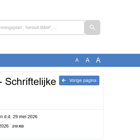
A
A
A
Schriftelijke
Vorige pagina
en d.d. 29 mei 2026
 2026
210 KB