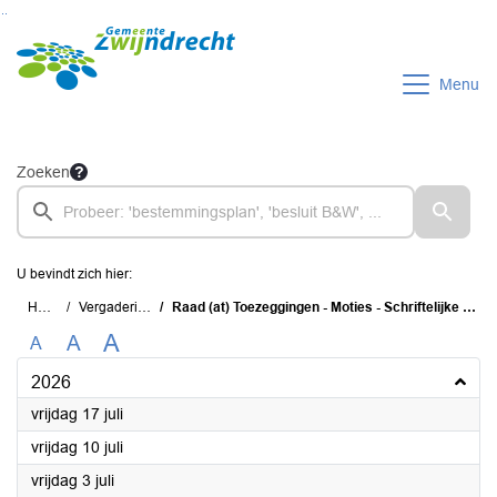
Ga naar de inhoud van deze pagina
Ga naar het zoeken
Ga naar het menu
Menu
Zoeken
U bevindt zich hier:
Home
Vergaderingen
Raad (at) Toezeggingen - Moties - Schriftelijke Vragen (TMS)
A
A
A
2026
2026
vrijdag 17 juli
2026
vrijdag 10 juli
2026
vrijdag 3 juli