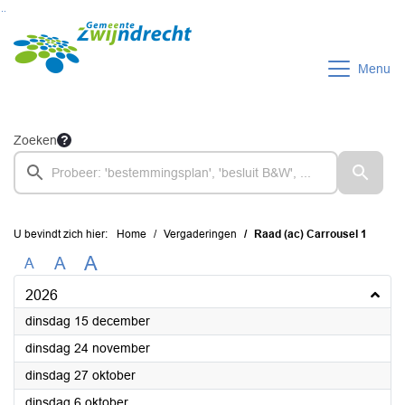
Ga naar de inhoud van deze pagina
Ga naar het zoeken
Ga naar het menu
Menu
Zoeken
U bevindt zich hier:
Home
Vergaderingen
Raad (ac) Carrousel 1
A
A
A
2026
2026
dinsdag 15 december
2026
dinsdag 24 november
2026
dinsdag 27 oktober
2026
dinsdag 6 oktober