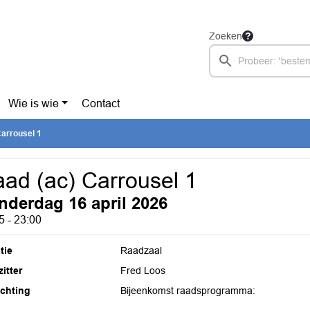
Zoeken
Wie is wie
Contact
Carrousel 1
ad (ac) Carrousel 1
nderdag 16 april 2026
5 - 23:00
tie
Raadzaal
itter
Fred Loos
ichting
Bijeenkomst raadsprogramma: