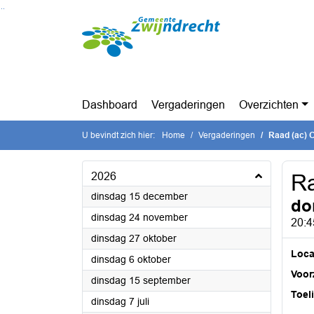
Ga naar de inhoud van deze pagina
Ga naar het zoeken
Ga naar het menu
Dashboard
Vergaderingen
Overzichten
U bevindt zich hier:
Home
Vergaderingen
Raad (ac) 
2026
Ra
2026
dinsdag 15 december
do
2026
dinsdag 24 november
20:4
2026
dinsdag 27 oktober
Loca
2026
dinsdag 6 oktober
Voorz
2026
dinsdag 15 september
Toel
2026
dinsdag 7 juli