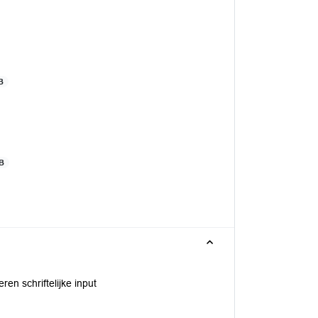
B
KB
en schriftelijke input