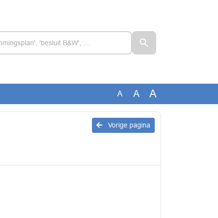
A
A
A
Vorige pagina