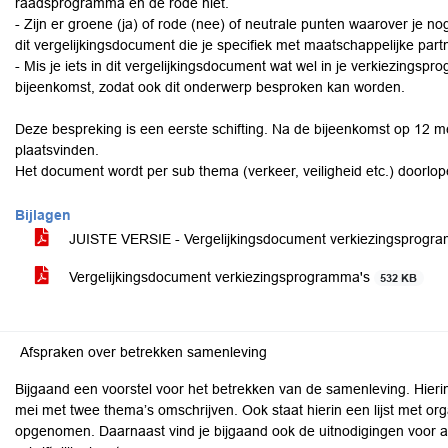
raadsprogramma en de rode niet.
- Zijn er groene (ja) of rode (nee) of neutrale punten waarover je nog
dit vergelijkingsdocument die je specifiek met maatschappelijke par
- Mis je iets in dit vergelijkingsdocument wat wel in je verkiezingsp
bijeenkomst, zodat ook dit onderwerp besproken kan worden.
Deze bespreking is een eerste schifting. Na de bijeenkomst op 12 
plaatsvinden.
Het document wordt per sub thema (verkeer, veiligheid etc.) doorlop
Bijlagen
JUISTE VERSIE - Vergelijkingsdocument verkiezingsprogr
Vergelijkingsdocument verkiezingsprogramma's
532 KB
Afspraken over betrekken samenleving
Bijgaand een voorstel voor het betrekken van de samenleving. Hierin
mei met twee thema’s omschrijven. Ook staat hierin een lijst met or
opgenomen. Daarnaast vind je bijgaand ook de uitnodigingen voor a