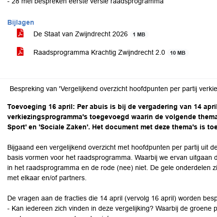
- 28 mei bespreken eerste versie raadsprogramma
Bijlagen
De Staat van Zwijndrecht 2026
1 MB
Raadsprogramma Krachtig Zwijndrecht 2.0
10 MB
Bespreking van 'Vergelijkend overzicht hoofdpunten per partij ver
Toevoeging 16 april: Per abuis is bij de vergadering van 14 apr
verkiezingsprogramma's toegevoegd waarin de volgende thema's
Sport' en 'Sociale Zaken'. Het document met deze thema's is 
Bijgaand een vergelijkend overzicht met hoofdpunten per partij uit 
basis vormen voor het raadsprogramma. Waarbij we ervan uitgaan 
in het raadsprogramma en de rode (nee) niet. De gele onderdelen z
met elkaar en/of partners.
De vragen aan de fracties die 14 april (vervolg 16 april) worden besp
- Kan iedereen zich vinden in deze vergelijking? Waarbij de groen