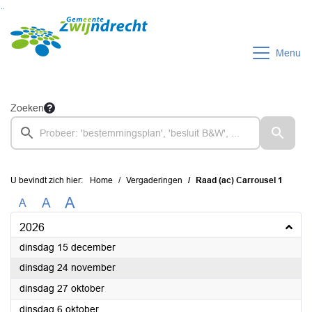
Ga naar de inhoud van deze pagina
Ga naar het zoeken
Ga naar het menu
Menu
Zoeken
U bevindt zich hier:
Home
Vergaderingen
Raad (ac) Carrousel 1
A
A
A
2026
2026
dinsdag 15 december
2026
dinsdag 24 november
2026
dinsdag 27 oktober
2026
dinsdag 6 oktober