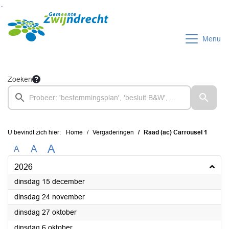
Ga naar de inhoud van deze pagina
Ga naar het zoeken
Ga naar het menu
Menu
Zoeken
U bevindt zich hier:
Home
Vergaderingen
Raad (ac) Carrousel 1
A
A
A
2026
2026
dinsdag 15 december
2026
dinsdag 24 november
2026
dinsdag 27 oktober
2026
dinsdag 6 oktober