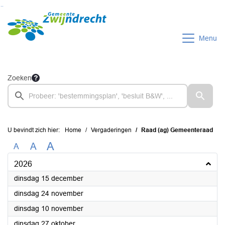
Ga naar de inhoud van deze pagina
Ga naar het zoeken
Ga naar het menu
Menu
Zoeken
U bevindt zich hier:
Home
Vergaderingen
Raad (ag) Gemeenteraad
A
A
A
2026
2026
dinsdag 15 december
2026
dinsdag 24 november
2026
dinsdag 10 november
2026
dinsdag 27 oktober