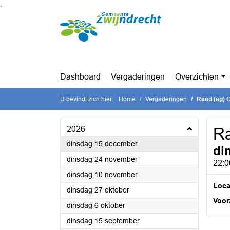
Ga naar de inhoud van deze pagina
Ga naar het zoeken
Ga naar het menu
Dashboard
Vergaderingen
Overzichten
U bevindt zich hier:
Home
Vergaderingen
Raad (ag) 
2026
R
2026
dinsdag 15 december
di
2026
dinsdag 24 november
22:0
2026
dinsdag 10 november
Loca
2026
dinsdag 27 oktober
Voorz
2026
dinsdag 6 oktober
2026
dinsdag 15 september