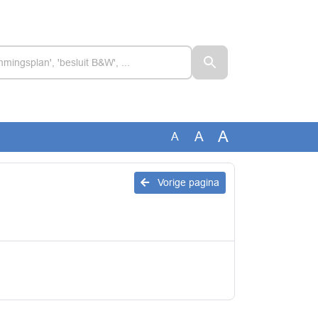
A
A
A
Vorige pagina